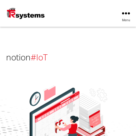
Menu
TRsystems
notion
#IoT