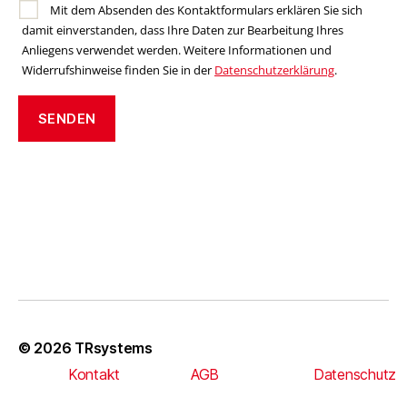
Mit dem Absenden des Kontaktformulars erklären Sie sich
damit einverstanden, dass Ihre Daten zur Bearbeitung Ihres
Anliegens verwendet werden. Weitere Informationen und
Widerrufshinweise finden Sie in der
Datenschutzerklärung
.
A
l
t
e
r
n
a
t
i
© 2026
TRsystems
v
Kontakt
AGB
Datenschutz
e
: