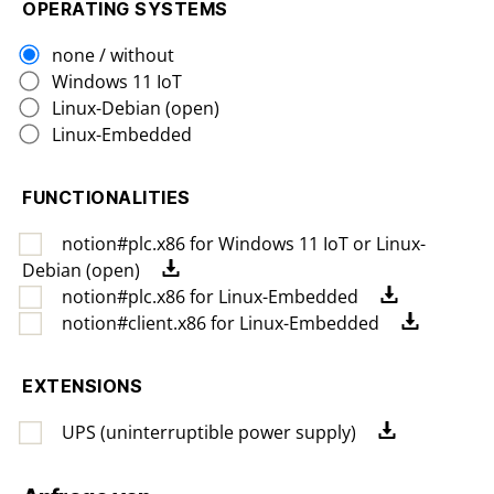
OPERATING SYSTEMS
none / without
Windows 11 IoT
Linux-Debian (open)
Linux-Embedded
FUNCTIONALITIES
notion#plc.x86 for Windows 11 IoT or Linux-
Debian (open)
notion#plc.x86 for Linux-Embedded
notion#client.x86 for Linux-Embedded
EXTENSIONS
UPS (uninterruptible power supply)
Bitte lassen Sie dieses Feld leer.